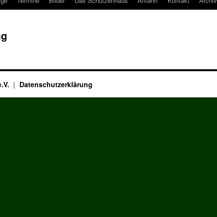
ige
Termine
Bilder
Das Schützenhaus
Anfahrt
Kontakt
Archiv
ng
e.V.
Datenschutzerklärung