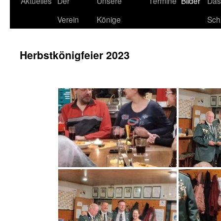
Aktuelles
Der
Unsere
Termine
Bilder
Das
Verein
Könige
Sch
Herbstkönigfeier 2023