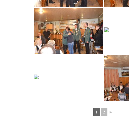
1
2
►