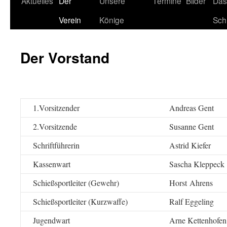
Aktuelles
Der
Unsere
Termine
Bilder
Das
Verein
Könige
Sch
Der Vorstand
1.Vorsitzender
Andreas Gent
2.Vorsitzende
Susanne Gent
Schriftführerin
Astrid Kiefer
Kassenwart
Sascha Kleppeck
Schießsportleiter (Gewehr)
Horst Ahrens
Schießsportleiter (Kurzwaffe)
Ralf Eggeling
Jugendwart
Arne Kettenhofen