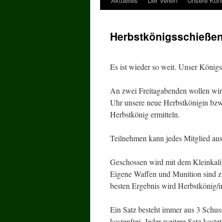
Aktuelles
Der Verein
Unsere Kön
Herbstkönigsschieße
Es ist wieder so weit. Unser Königs
An zwei Freitagabenden wollen wir
Uhr unsere neue Herbstkönigin bzw
Herbstkönig ermitteln.
Teilnehmen kann jedes Mitglied au
Geschossen wird mit dem Kleinkalib
Eigene Waffen und Munition sind z
besten Ergebnis wird Herbstkönig/i
Ein Satz besteht immer aus 3 Schuss.
kostenfrei. Jeder weitere Satz koste