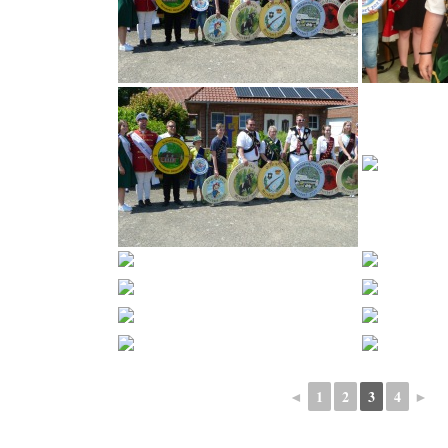
◄
1
2
3
4
►