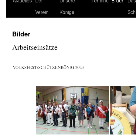
Aktuelles
Der
Unsere
Termine
Bilder
Das
Verein
Könige
Sch
Bilder
Arbeitseinsätze
VOLKSFEST/SCHÜTZENKÖNIG 2023