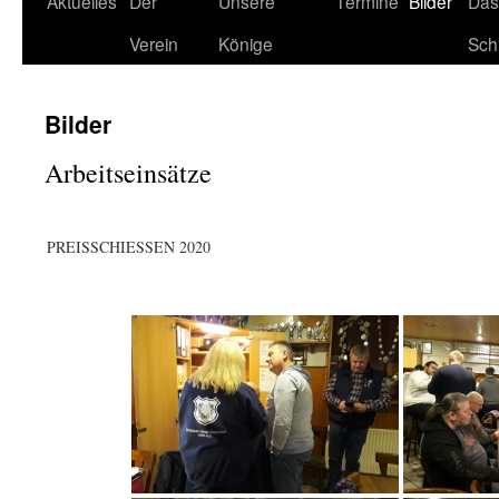
Aktuelles
Der
Unsere
Termine
Bilder
Das
Verein
Könige
Sch
Bilder
Arbeitseinsätze
PREISSCHIESSEN 2020