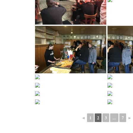
◄
1
2
3
...
7
►