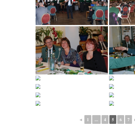
◄
1
...
4
5
6
7