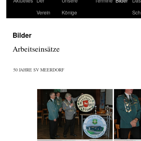
Aktuelles
Der
Unsere
Termine
Bilder
Das
Verein
Könige
Sch
Bilder
Arbeitseinsätze
50 JAHRE SV MEERDORF