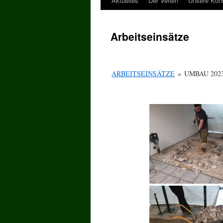
Aktuelles
Der Verein
Unsere Kön
Arbeitseinsätze
ARBEITSEINSÄTZE
»
UMBAU 202