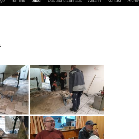
ige
Termine
Bilder
Das Schützenhaus
Anfahrt
Kontakt
Archiv
3